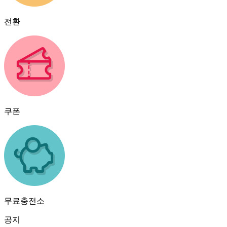
전환
쿠폰
무료충전소
공지